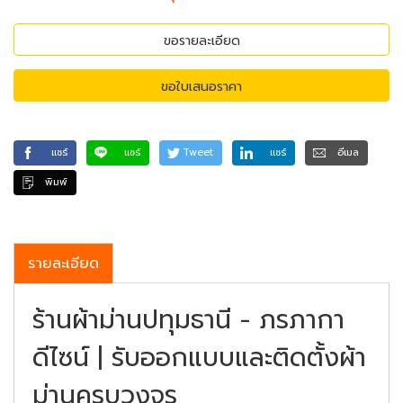
ขอรายละเอียด
ขอใบเสนอราคา
แชร์
แชร์
Tweet
แชร์
อีเมล
พิมพ์
รายละเอียด
ร้านผ้าม่านปทุมธานี - ภรภากา
ดีไซน์ | รับออกแบบและติดตั้งผ้า
ม่านครบวงจร